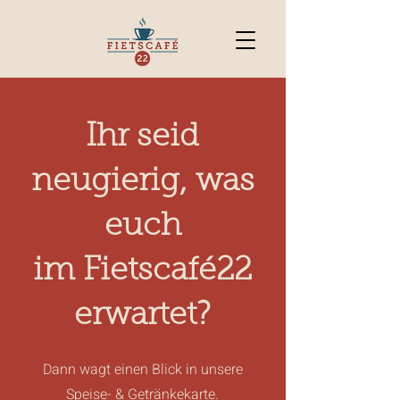
Ihr seid
neugierig, was
euch
im Fietscafé22
erwartet?
Dann wagt einen Blick in unsere
Speise- & Getränkekarte.