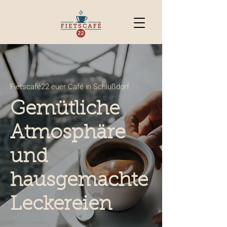
Fietscafé22 euer Café in Schlußdorf
Gemütliche
Atmosphäre
und
hausgemachte
Leckereien